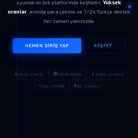
oyunlarını tek platformda keşfedin.
Yüksek
oranlar
, anında para çekme ve 7/24 Türkçe destek
her zaman yanınızda.
HEMEN GIRIŞ YAP
KEŞFET
🏛️
📅
📱
2026 GÜNCEL
RESMI ADRES
MOBIL UYUMLU
⚡
🔒
HIZLI SISTEM
SSL GÜVENLI